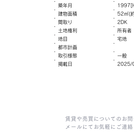
築年月
1997[
建物面積
52㎡(約
間取り
2DK
土地権利
所有者
地目
宅地
都市計画
取引様態
一般
掲載日
2025/
賃貸や売買についてのお問
メールにてお気軽にご連絡