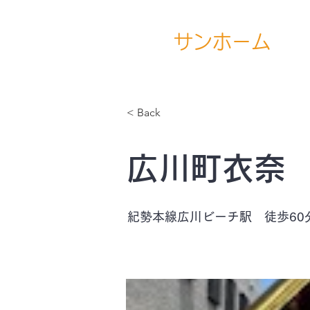
サ
ンホ
ーム
(有)
< Back
広川町衣奈
紀勢本線広川ビーチ駅 徒歩60