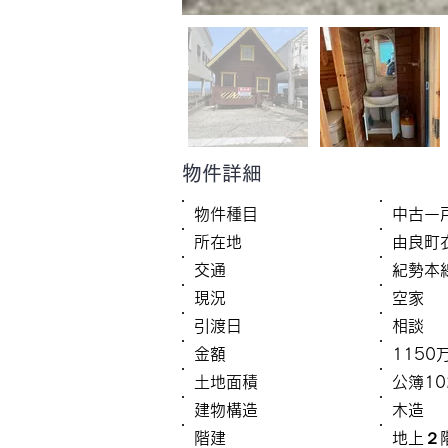
物件詳細
物件種目
中古一
所在地
由良町
​交通
紀勢本
​現況
空家
引渡日
相談
金額
1150
土地面積
公簿10
建物構造
木造
階建
地上２