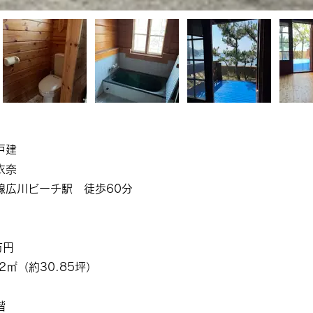
戸建
衣奈
線広川ビーチ駅 徒歩60分
万円
2㎡（約30.85坪）
階