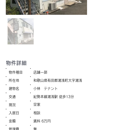
物件詳細
物件種目
店舗一部
所在地
和歌山県有田郡湯浅町大字湯浅
建物名
小林 テナント
交通
紀勢本線湯浅駅 徒歩13分
空家
現況
入居日
相談
金額
賃料 6万円
管理費
無