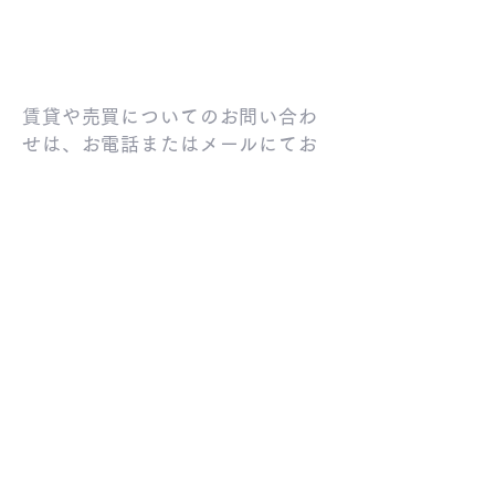
賃貸や売買についてのお問い合わ
せは、お電話またはメールにてお
気軽にご連絡ください。
Tel:
0737-62-2022
Email:
yu_sunhome@yahoo.co.jp
Fax:
0737-62-2013
〒643-0004
和歌山県有田郡湯浅町大字
湯浅1922
また、下記のフォームからも